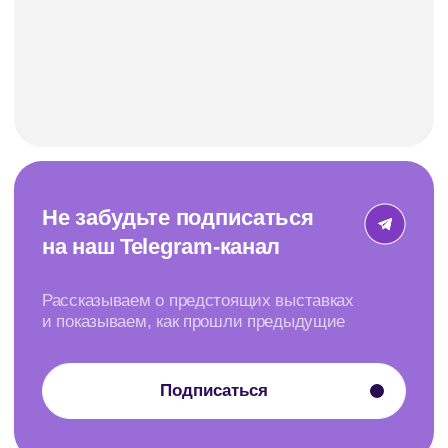
1/2. No:08 Basaksehir
Отчеты о выставках
Российский филиал:
События
420061, Россия,
Сертификация
Республика Татарстан,
г. Казань, улица
Контакты
Николая Ершова, дом
1а, офис 1109
Контакты
Информация
8 (800) 770-73-04
8 (969) 226-67-77
Политика
конфиденциальности
info@beamexpo.ru
Договор оферты
Telegram-канал
Принимаем к оплате:
©2024. Все права защищены
Сайт разработан ME·Studio