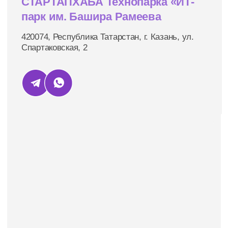
Рассказываем о предстоящих выставках
и показываем, как прошли предыдущие
Подписаться
ООО «БИМ ЭКСПО»
ОГРН 1241600058204
ИНН 1655505974
Навигация
Адрес
Главный офис:
О нас
TÜRKIYE, Istanbul,
Предстоящие выставки
Deparko Business Center