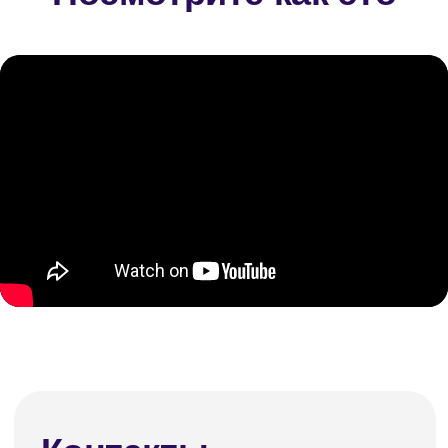
Контакты
8 (800) 770-73-04
info@beamexpo.ru
Главный офис
TÜRKIYE, Istanbul, Deparko Business Center
1/2. No:08 Basaksehir
Российский офис
420061, Россия, Республика Татарстан, г.
Казань, улица Николая Ершова, дом 1а,
офис 1109
Мы являемся резидентами
СТАРТАПХАБА Технопарка «ИТ-
парк им. Башира Рамеева
420074, Республика Татарстан, г. Казань, ул.