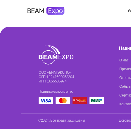
У
Нави
О нас
Предс
ООО «БИМ ЭКСПО»
ОГРН 1241600058204
Отчеты
ИНН 1655505974
Событ
Принимаем к оплате:
Серти
Конта
©2024. Все права защищены
Догово