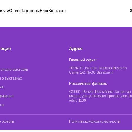
слуги
О нас
Партнеры
Блог
Контакты
8
гация
Адрес
Главный офис:
TÜRKIYE, Istanbul, Deparko Business
тоящие выставки
Center 1/2. No:08 Basaksehir
 о выставках
Российский филиал:
ия
420061, Россия, Республика Татарстан, 
фикация
Казань, улица Николая Ершова, дом 1а
офис 1109
кты
р оферты
Политика конфиденциальности